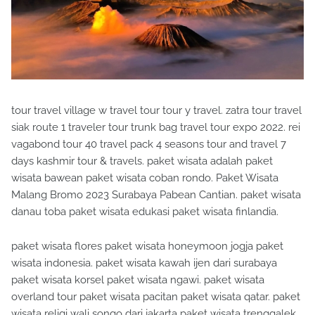
tour travel village w travel tour tour y travel. zatra tour travel
siak route 1 traveler tour trunk bag travel tour expo 2022. rei
vagabond tour 40 travel pack 4 seasons tour and travel 7
days kashmir tour & travels. paket wisata adalah paket
wisata bawean paket wisata coban rondo. Paket Wisata
Malang Bromo 2023 Surabaya Pabean Cantian. paket wisata
danau toba paket wisata edukasi paket wisata finlandia.
paket wisata flores paket wisata honeymoon jogja paket
wisata indonesia. paket wisata kawah ijen dari surabaya
paket wisata korsel paket wisata ngawi. paket wisata
overland tour paket wisata pacitan paket wisata qatar. paket
wisata religi wali songo dari jakarta paket wisata trenggalek